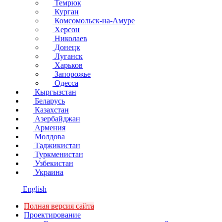
Темрюк
Курган
Комсомольск-на-Амуре
Херсон
Николаев
Донецк
Луганск
Харьков
Запорожье
Одесса
Кыргызстан
Беларусь
Казахстан
Азербайджан
Армения
Молдова
Таджикистан
Туркменистан
Узбекистан
Украина
English
Полная версия сайта
Проектирование