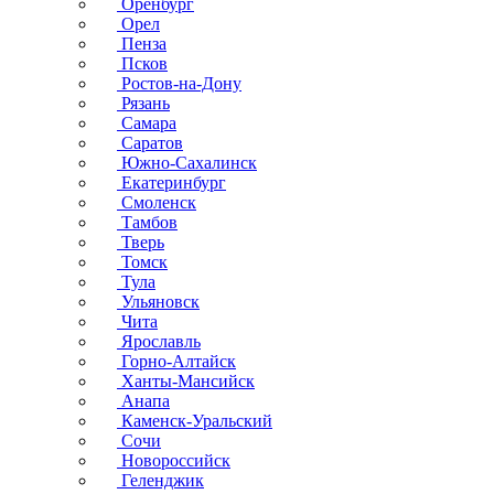
Оренбург
Орел
Пенза
Псков
Ростов-на-Дону
Рязань
Самара
Саратов
Южно-Сахалинск
Екатеринбург
Смоленск
Тамбов
Тверь
Томск
Тула
Ульяновск
Чита
Ярославль
Горно-Алтайск
Ханты-Мансийск
Анапа
Каменск-Уральский
Сочи
Новороссийск
Геленджик