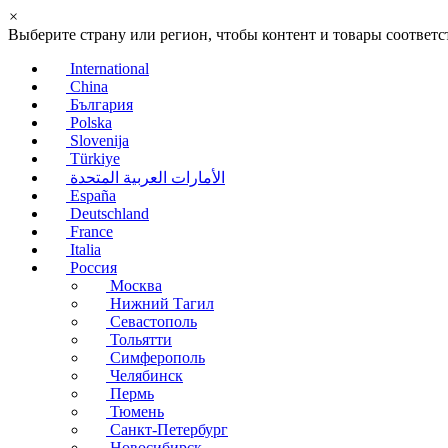
×
Выберите страну или регион, чтобы контент и товары соотве
International
China
България
Polska
Slovenija
Türkiye
الأمارات العربية المتحدة
España
Deutschland
France
Italia
Россия
Москва
Нижний Тагил
Севастополь
Тольятти
Симферополь
Челябинск
Пермь
Тюмень
Санкт-Петербург
Новосибирск