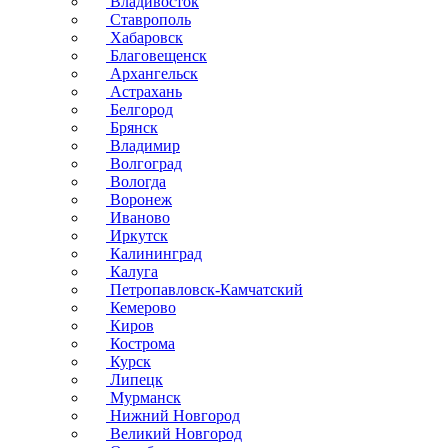
Владивосток
Ставрополь
Хабаровск
Благовещенск
Архангельск
Астрахань
Белгород
Брянск
Владимир
Волгоград
Вологда
Воронеж
Иваново
Иркутск
Калининград
Калуга
Петропавловск-Камчатский
Кемерово
Киров
Кострома
Курск
Липецк
Мурманск
Нижний Новгород
Великий Новгород