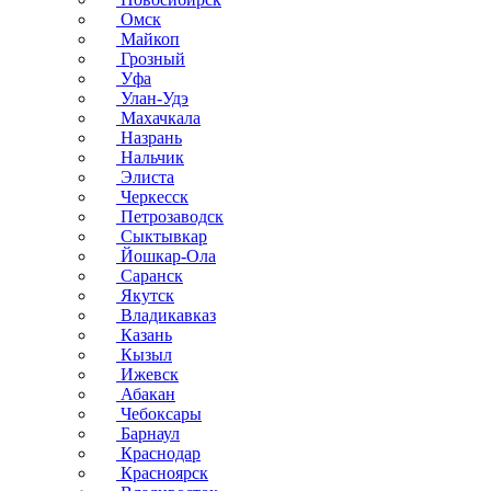
Омск
Майкоп
Грозный
Уфа
Улан-Удэ
Махачкала
Назрань
Нальчик
Элиста
Черкесск
Петрозаводск
Сыктывкар
Йошкар-Ола
Саранск
Якутск
Владикавказ
Казань
Кызыл
Ижевск
Абакан
Чебоксары
Барнаул
Краснодар
Красноярск