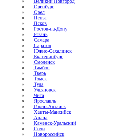
Великий Новгород
Оренбург
Орел
Пенза
Псков
Ростов-на-Дону
Рязань
Самара
Саратов
Южно-Сахалинск
Екатеринбург
Смоленск
Тамбов
Тверь
Томск
Тула
Ульяновск
Чита
Ярославль
Горно-Алтайск
Ханты-Мансийск
Анапа
Каменск-Уральский
Сочи
Новороссийск