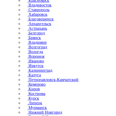
Красноярск
Владивосток
Ставрополь
Хабаровск
Благовещенск
Архангельск
Астрахань
Белгород
Брянск
Владимир
Волгоград
Вологда
Воронеж
Иваново
Иркутск
Калининград
Калуга
Петропавловск-Камчатский
Кемерово
Киров
Кострома
Курск
Липецк
Мурманск
Нижний Новгород