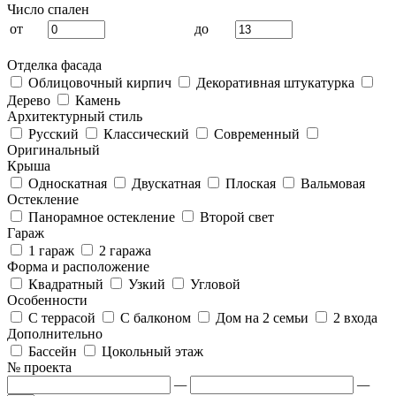
Число спален
от
до
Отделка фасада
Облицовочный кирпич
Декоративная штукатурка
Дерево
Камень
Архитектурный стиль
Русский
Классический
Современный
Оригинальный
Крыша
Односкатная
Двускатная
Плоская
Вальмовая
Остекление
Панорамное остекление
Второй свет
Гараж
1 гараж
2 гаража
Форма и расположение
Квадратный
Узкий
Угловой
Особенности
С террасой
С балконом
Дом на 2 семьи
2 входа
Дополнительно
Бассейн
Цокольный этаж
№ проекта
—
—