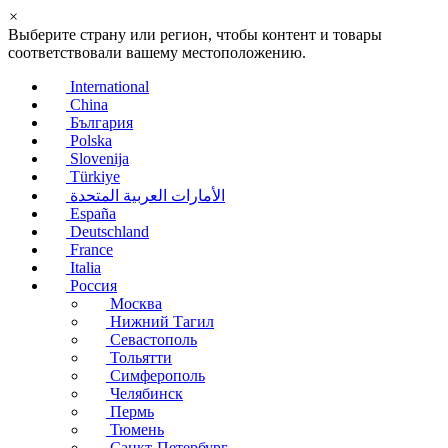
×
Выберите страну или регион, чтобы контент и товары
соответствовали вашему местоположению.
International
China
България
Polska
Slovenija
Türkiye
الأمارات العربية المتحدة
España
Deutschland
France
Italia
Россия
Москва
Нижний Тагил
Севастополь
Тольятти
Симферополь
Челябинск
Пермь
Тюмень
Санкт-Петербург