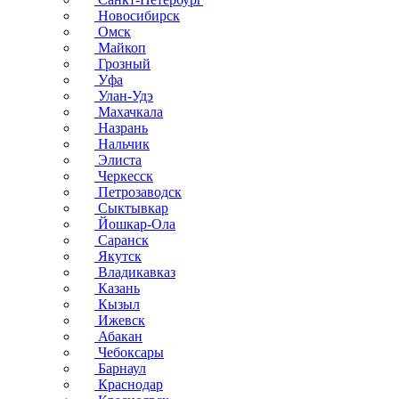
Новосибирск
Омск
Майкоп
Грозный
Уфа
Улан-Удэ
Махачкала
Назрань
Нальчик
Элиста
Черкесск
Петрозаводск
Сыктывкар
Йошкар-Ола
Саранск
Якутск
Владикавказ
Казань
Кызыл
Ижевск
Абакан
Чебоксары
Барнаул
Краснодар