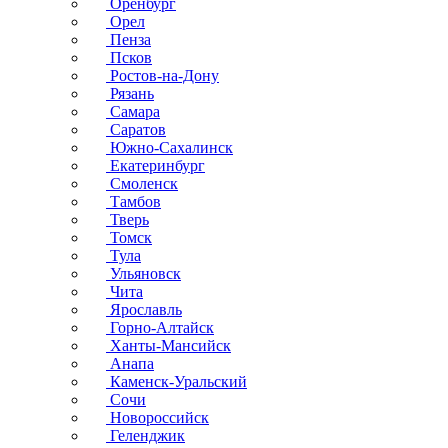
Оренбург
Орел
Пенза
Псков
Ростов-на-Дону
Рязань
Самара
Саратов
Южно-Сахалинск
Екатеринбург
Смоленск
Тамбов
Тверь
Томск
Тула
Ульяновск
Чита
Ярославль
Горно-Алтайск
Ханты-Мансийск
Анапа
Каменск-Уральский
Сочи
Новороссийск
Геленджик