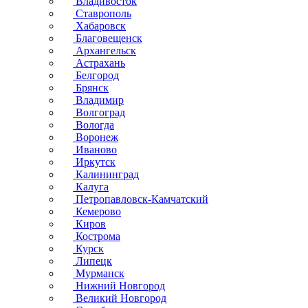
Владивосток
Ставрополь
Хабаровск
Благовещенск
Архангельск
Астрахань
Белгород
Брянск
Владимир
Волгоград
Вологда
Воронеж
Иваново
Иркутск
Калининград
Калуга
Петропавловск-Камчатский
Кемерово
Киров
Кострома
Курск
Липецк
Мурманск
Нижний Новгород
Великий Новгород