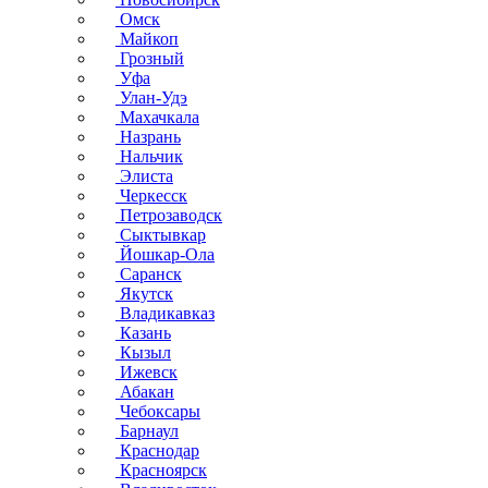
Омск
Майкоп
Грозный
Уфа
Улан-Удэ
Махачкала
Назрань
Нальчик
Элиста
Черкесск
Петрозаводск
Сыктывкар
Йошкар-Ола
Саранск
Якутск
Владикавказ
Казань
Кызыл
Ижевск
Абакан
Чебоксары
Барнаул
Краснодар
Красноярск