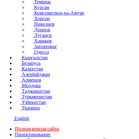
Темрюк
Курган
Комсомольск-на-Амуре
Херсон
Николаев
Донецк
Луганск
Харьков
Запорожье
Одесса
Кыргызстан
Беларусь
Казахстан
Азербайджан
Армения
Молдова
Таджикистан
Туркменистан
Узбекистан
Украина
English
Полная версия сайта
Проектирование