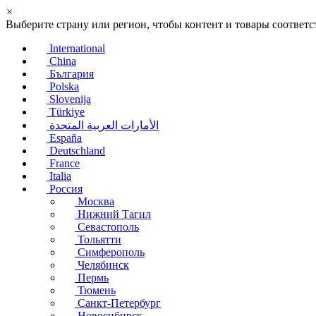
×
Выберите страну или регион, чтобы контент и товары соотве
International
China
България
Polska
Slovenija
Türkiye
الأمارات العربية المتحدة
España
Deutschland
France
Italia
Россия
Москва
Нижний Тагил
Севастополь
Тольятти
Симферополь
Челябинск
Пермь
Тюмень
Санкт-Петербург
Новосибирск